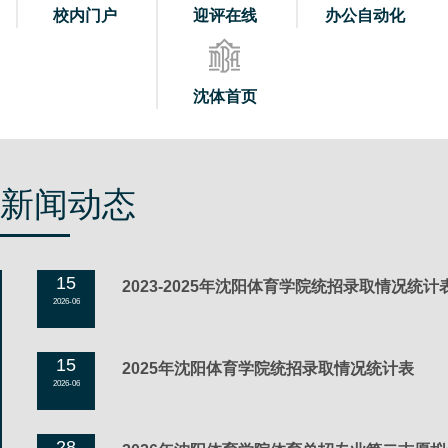
校内门户
迎评在线
办公自动化
沈体首页
新闻动态
15
2023-2025年沈阳体育学院统招录取情况统计
2026-06
15
2025年沈阳体育学院统招录取情况统计表
2026-06
28