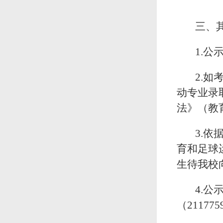
三、
1.公
2.
动
专业录
法》（教
3
.依
育
和足球
生待我校
4.
公
（21177