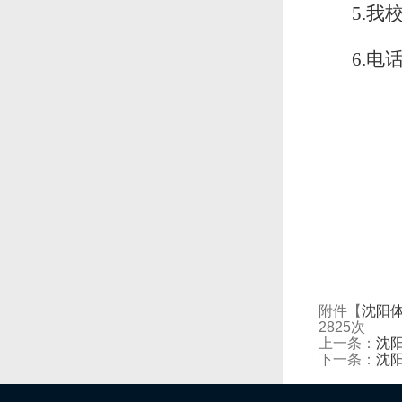
5.我
6
.电
沈
附件【
沈阳体
2825
次
上一条：
沈
下一条：
沈