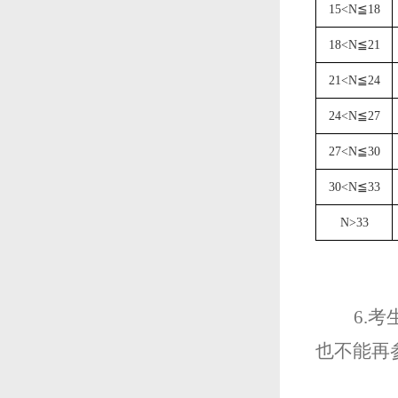
15
<
N
≦
18
18
<
N
≦
21
21
<
N
≦
24
24
<
N
≦
27
27
<
N
≦
30
30
<
N
≦
33
N>33
6.
考
也不能再