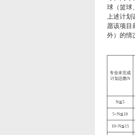
球（篮球
上述计划
愿该项目
外）的情
专业未完成
计划总数
N
N
≦
5
5
<
N
≦
10
10
<
N
≦
15